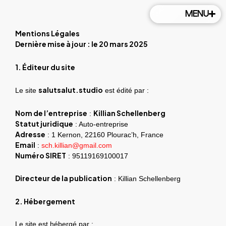
Aller
MENU
au
contenu
Mentions Légales
Dernière mise à jour : le 20 mars 2025
1. Éditeur du site
salutsalut.studio
Le site
est édité par :
Nom de l’entreprise
Killian Schellenberg
:
Statut juridique
: Auto-entreprise
Adresse
: 1 Kernon, 22160 Plourac’h, France
Email
:
sch.killian@gmail.com
Numéro SIRET
: 95119169100017
Directeur de la publication
: Killian Schellenberg
2. Hébergement
Le site est hébergé par :