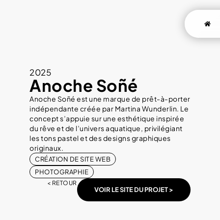
Aller
au
contenu
2025
Anoche Soñé
Anoche Soñé est une marque de prêt-à-porter
indépendante créée par Martina Wunderlin. Le
concept s’appuie sur une esthétique inspirée
du rêve et de l’univers aquatique, privilégiant
les tons pastel et des designs graphiques
originaux.
CRÉATION DE SITE WEB
PHOTOGRAPHIE
< RETOUR
VOIR LE SITE DU PROJET >